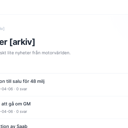
iv]
r [arkiv]
kt lite nyheter från motorvärlden.
 till salu för 48 milj
-04-06 · 0 svar
 att gå om GM
-04-06 · 0 svar
ktion av Saab