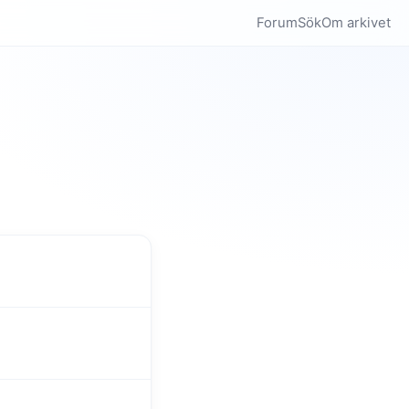
Forum
Sök
Om arkivet