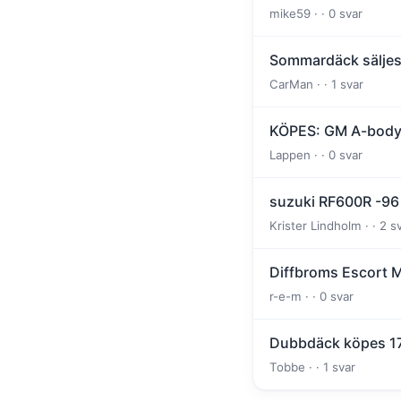
mike59 · · 0 svar
Sommardäck sälje
CarMan · · 1 svar
KÖPES: GM A-bod
Lappen · · 0 svar
suzuki RF600R -96 1
Krister Lindholm · · 2 s
Diffbroms Escort MK 
r-e-m · · 0 svar
Dubbdäck köpes 17
Tobbe · · 1 svar