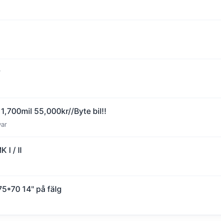
s
y
,700mil 55,000kr//Byte bil!!
var
I / II
5*70 14" på fälg