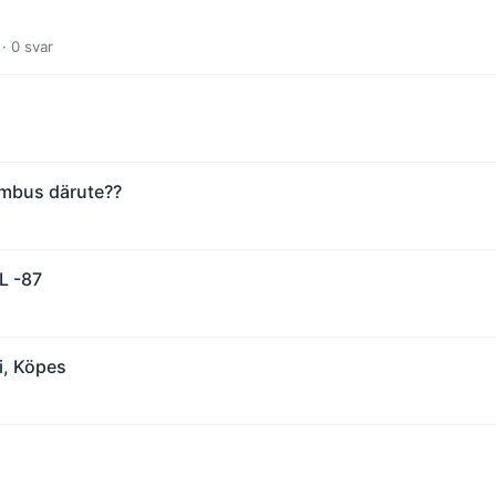
· 0 svar
imbus därute??
L -87
i, Köpes