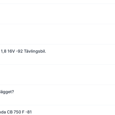
 1,8 16V -92 Tävlingsbil.
lägget?
onda CB 750 F -81