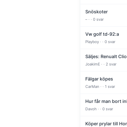
Snöskoter
– · · 0 svar
Vw golf td-92:a
Playboy · · 0 svar
Säljes: Renualt Clio
JoakimE · · 2 svar
Fälgar köpes
CarMan · · 1 svar
Hur får man bort in
Davoh · · 0 svar
Köper prylar till H