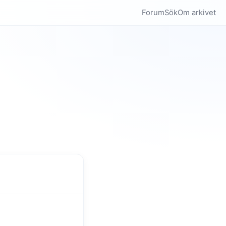
Forum
Sök
Om arkivet