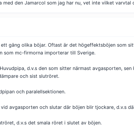
ra med den Jamarcol som jag har nu, vet inte vilket varvtal d
r ett gäng olika böjar. Oftast är det högeffektsböjen som s
n som mc-firmorna importerar till Sverige.
i Huvudpipa, d.v.s den som sitter närmast avgasporten, sen
dämpare och sist slutröret.
pipan och paralellsektionen.
id avgasporten och slutar där böjen blir tjockare, d.v.s där
röret, d.v.s det smala röret i slutet av böjen.