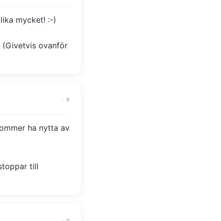
lika mycket! :-)
. (Givetvis ovanför
·
#
 kommer ha nytta av
oppar till
·
#