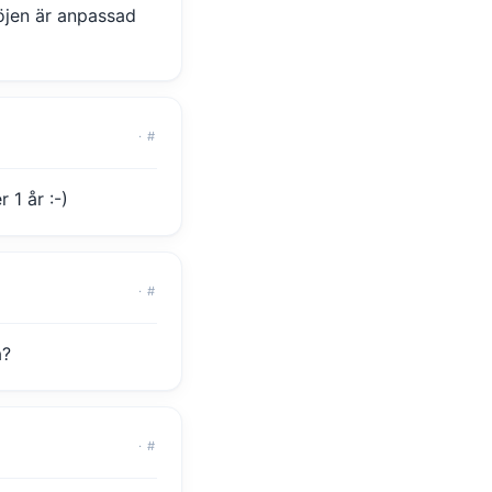
böjen är anpassad
·
#
 1 år :-)
·
#
a?
·
#