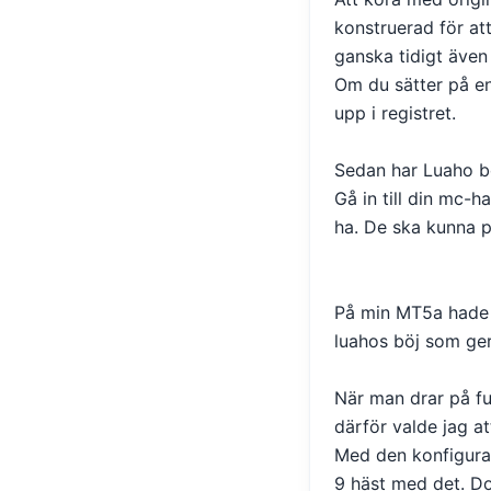
konstruerad för at
ganska tidigt även
Om du sätter på en 
upp i registret.
Sedan har Luaho bö
Gå in till din mc-h
ha. De ska kunna p
På min MT5a hade 
luahos böj som ger 
När man drar på fu
därför valde jag at
Med den konfigura
9 häst med det. Do