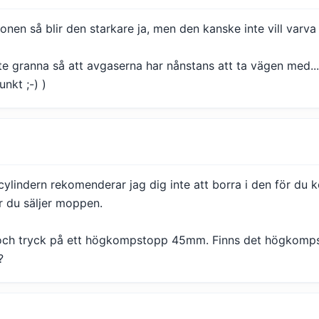
en så blir den starkare ja, men den kanske inte vill varva 
ite granna så att avgaserna har nånstans att ta vägen med..
nkt ;-) )
cylindern rekomenderar jag dig inte att borra i den för du
är du säljer moppen.
0 och tryck på ett högkompstopp 45mm. Finns det högkompst
?