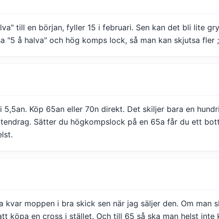
a" till en början, fyller 15 i februari. Sen kan det bli lite g
a "5 å halva" och hög komps lock, så man kan skjutsa fler ;
t i 5,5an. Köp 65an eller 70n direkt. Det skiljer bara en hundr
ttendrag. Sätter du högkompslock på en 65a får du ett bo
lst.
 ha kvar moppen i bra skick sen när jag säljer den. Om man 
 att köpa en cross i stället. Och till 65 så ska man helst inte