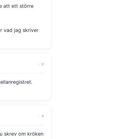
 att ett större
r vad jag skriver
·
#
llanregistret.
·
#
 du skrev om kröken