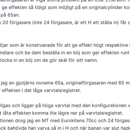
t ge effekten så tidigt som möjligt på en originalcylinder 
 på 65an.
20 förgasare (inte 24 förgasare, är ett H att ställa in) får
jar som är konstruerade för att ge effekt högt respektive lå
andlare och be dem beställa in en böj som ger effekten runt 
locka in en böj om de gör skäl för sitt namn.
jag en gjutjärns noname 65a, originalförgasaren med 65 
effekten i det låga varvtalsregistret.
llgas och ligger på höga varvtal med den konfigurationen v
t låta effekten komma lite lägre ner på varvtalsregistret.
tionen drog jag en MT med Eurokitens 70cc och 24 förgasa
ck behövde han varva så in i H och när banan var slut hade