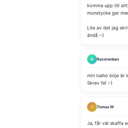
komma upp till sitt
munstycke ger mer
Lite av det jag skr
ändå :-)
Racerankan
R
min luaho böje är i
Skrev fel :-)
Tomas W
T
Ja, får väl skaffa 