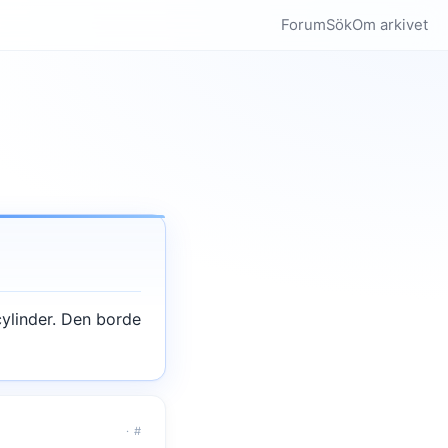
Forum
Sök
Om arkivet
ylinder. Den borde
·
#