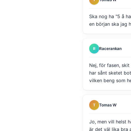
Ska nog ha "5 å halv
en början ska jag h
Racerankan
R
Nej, för fasen, ski
har sånt sketet bo
vilken beng som he
Tomas W
T
Jo, men vill helst
är det väl lika bra