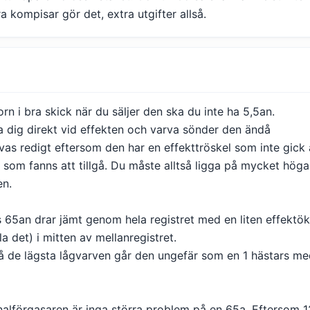
a kompisar gör det, extra utgifter allså.
n i bra skick när du säljer den ska du inte ha 5,5an.
 dig direkt vid effekten och varva sönder den ändå
vas redigt eftersom den har en effekttröskel som inte gick
om fanns att tillgå. Du måste alltså ligga på mycket hög
en.
 65an drar jämt genom hela registret med en liten effektök
lla det) i mitten av mellanregistret.
å de lägsta lågvarven går den ungefär som en 1 hästars med
nalförgasaren är inga störra problem på en 65a. Eftersom 1