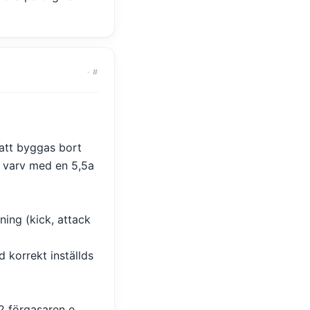
·
#
 att byggas bort
a varv med en 5,5a
ning (kick, attack
 korrekt inställds
2 förgasaren e