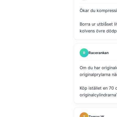
Ökar du kompression
Borra ur utblåset l
kolvens övre dödpu
Racerankan
R
Om du har original
originalprylarna n
Köp istället en 7
originalcylindrarna
Tomas W
T