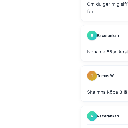
Om du ger mig siff
för.
Racerankan
R
Noname 65an kostad
Tomas W
T
Ska mna köpa 3 lä
Racerankan
R