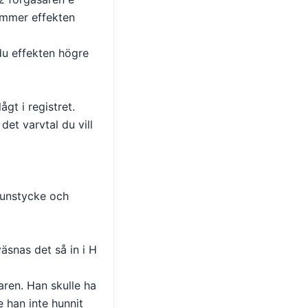
kommer effekten
 du effekten högre
gt i registret.
det varvtal du vill
munstycke och
äsnas det så in i H
ren. Han skulle ha
 han inte hunnit