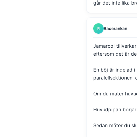
går det inte lika b
Racerankan
R
Jamarcol tillverka
eftersom det är de
En böj är indelad 
paralellsektionen, 
Om du mäter huvud
Huvudpipan börjar v
Sedan mäter du slut