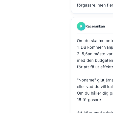
förgasare, men fler
Racerankan
R
Om du ska ha motor
1. Du kommer vänja
2. 5,5an måste var
med den budgeten s
för att få ut effekt
"Noname" gjutjärns
eller vad du vill ka
Om du håller dig p
16 förgasare.
Att köra med origi