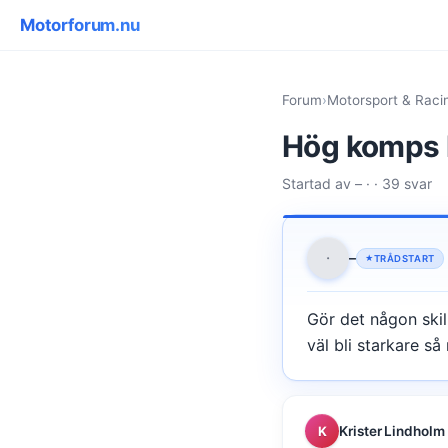
Motorforum.nu
Forum
›
Motorsport & Raci
Hög komps 
Startad av – · · 39 svar
·
–
TRÅDSTART
Gör det någon ski
väl bli starkare så
Krister Lindholm
K