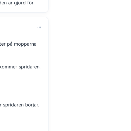
en är gjord för.
·
#
itter på mopparna
 kommer spridaren,
 spridaren börjar.