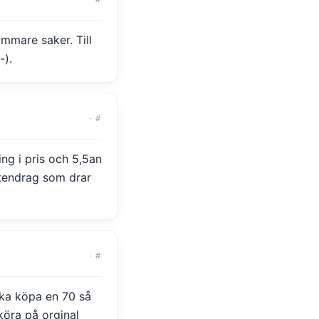
rymmare saker. Till
-).
·
#
ing i pris och 5,5an
ttendrag som drar
·
#
ska köpa en 70 så
 köra på orginal