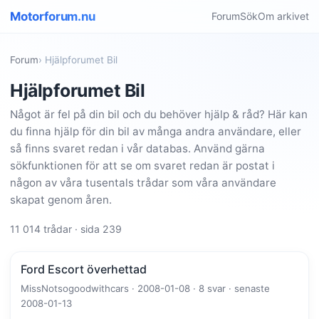
Motorforum.nu
Forum
Sök
Om arkivet
Forum
› Hjälpforumet Bil
Hjälpforumet Bil
Något är fel på din bil och du behöver hjälp & råd? Här kan
du finna hjälp för din bil av många andra användare, eller
så finns svaret redan i vår databas. Använd gärna
sökfunktionen för att se om svaret redan är postat i
någon av våra tusentals trådar som våra användare
skapat genom åren.
11 014 trådar · sida 239
Ford Escort överhettad
MissNotsogoodwithcars · 2008-01-08 · 8 svar · senaste
2008-01-13