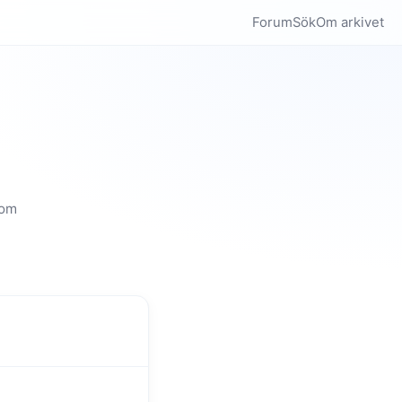
Forum
Sök
Om arkivet
som