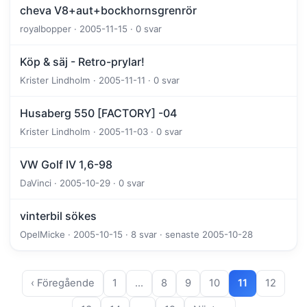
cheva V8+aut+bockhornsgrenrör
royalbopper · 2005-11-15 · 0 svar
Köp & säj - Retro-prylar!
Krister Lindholm · 2005-11-11 · 0 svar
Husaberg 550 [FACTORY] -04
Krister Lindholm · 2005-11-03 · 0 svar
VW Golf IV 1,6-98
DaVinci · 2005-10-29 · 0 svar
vinterbil sökes
OpelMicke · 2005-10-15 · 8 svar · senaste 2005-10-28
‹ Föregående
1
…
8
9
10
11
12