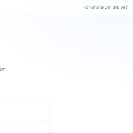
Forum
Sök
Om arkivet
som