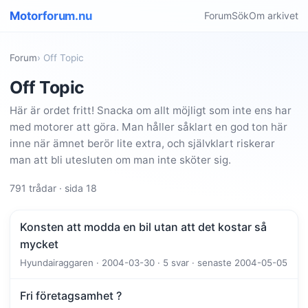
Motorforum.nu
Forum
Sök
Om arkivet
Forum
› Off Topic
Off Topic
Här är ordet fritt! Snacka om allt möjligt som inte ens har
med motorer att göra. Man håller såklart en god ton här
inne när ämnet berör lite extra, och självklart riskerar
man att bli utesluten om man inte sköter sig.
791 trådar · sida 18
Konsten att modda en bil utan att det kostar så
mycket
Hyundairaggaren · 2004-03-30 · 5 svar · senaste 2004-05-05
Fri företagsamhet ?