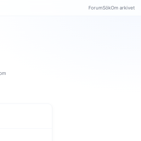
Forum
Sök
Om arkivet
som