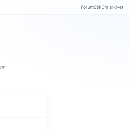
Forum
Sök
Om arkivet
som